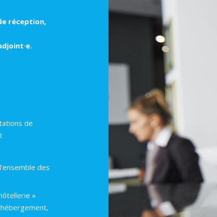
de réception,
adjoint·e.
tations de
t
 l’ensemble des
ôtellerie »
e (hébergement,