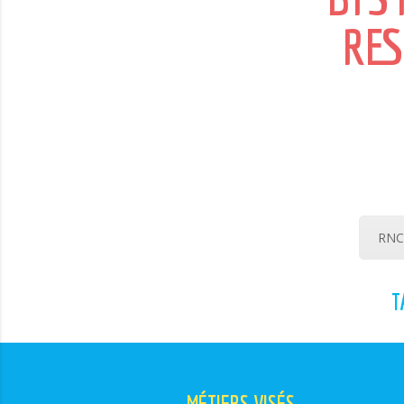
RES
RNCP
T
MÉTIERS VISÉS