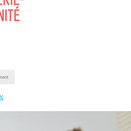
NITÉ
ement
 %