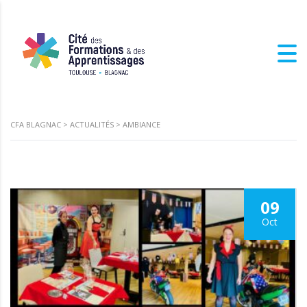
CFA BLAGNAC
>
ACTUALITÉS
>
AMBIANCE
09
Oct